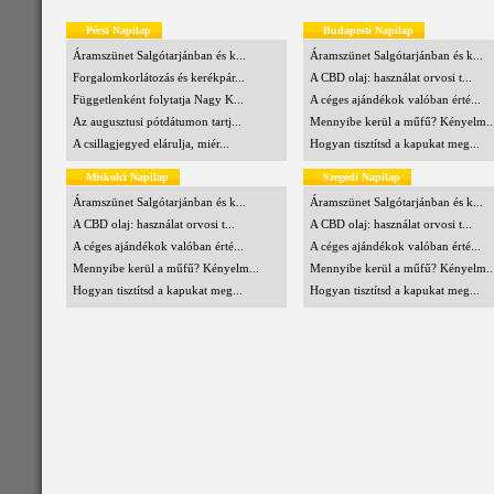
Pécsi Napilap
Budapesti Napilap
Áramszünet Salgótarjánban és k...
Áramszünet Salgótarjánban és k...
Forgalomkorlátozás és kerékpár...
A CBD olaj: használat orvosi t...
Függetlenként folytatja Nagy K...
A céges ajándékok valóban érté...
Az augusztusi pótdátumon tartj...
Mennyibe kerül a műfű? Kényelm..
A csillagjegyed elárulja, miér...
Hogyan tisztítsd a kapukat meg...
Miskolci Napilap
Szegedi Napilap
Áramszünet Salgótarjánban és k...
Áramszünet Salgótarjánban és k...
A CBD olaj: használat orvosi t...
A CBD olaj: használat orvosi t...
A céges ajándékok valóban érté...
A céges ajándékok valóban érté...
Mennyibe kerül a műfű? Kényelm...
Mennyibe kerül a műfű? Kényelm..
Hogyan tisztítsd a kapukat meg...
Hogyan tisztítsd a kapukat meg...