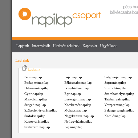
Lapjaink
Információk
Hirdetési felületek
Kapcsolat
Ügyfélkapu
Lapjaink
Lapjaink
Pécsinapilap
Bajainapilap
Salgótarjáninapilap
Budapestinapilap
Békéscsabainapilap
Soproninapilap
Debreceninapilap
Bonyhádinapilap
Szolnokinapilap
Gyorinapilap
Egrinapilap
Szombathelyinapilap
Miskolcinapilap
Esztergominapilap
Tatabányainapilap
Szegedinapilap
Kecskemétinapilap
Veszpréminapilap
Székesfehérvárinapilap
Mohácsinapilap
Zalaegerszeginapilap
Siófokinapilap
Nagykanizsainapilap
Komlóinapilap
Kaposvárinapilap
Nyíregyházinapilap
Szekszárdinapilap
Pápainapilap