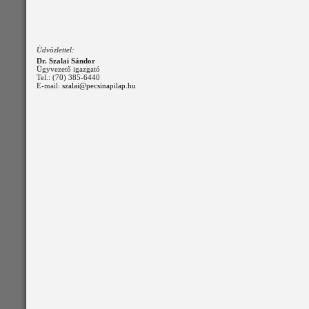
Üdvözlettel:
Dr. Szalai Sándor
Ügyvezető igazgató
Tel.: (70) 385-6440
E-mail:
szalai@pecsinapilap.hu